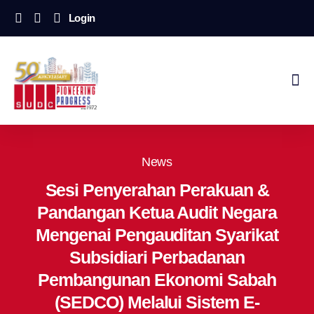
Login
News
Sesi Penyerahan Perakuan &
Pandangan Ketua Audit Negara
Mengenai Pengauditan Syarikat
Subsidiari Perbadanan
Pembangunan Ekonomi Sabah
(SEDCO) Melalui Sistem E-